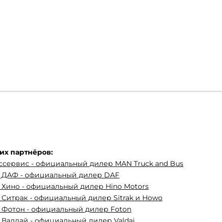
их партнёров:
ссервис - официальный дилер MAN Truck and Bus
с ДАФ - официальный дилер DAF
 Хино - официальный дилер Hino Motors
 Ситрак - официальный дилер Sitrak и Howo
 Фотон - официальный дилер Foton
 Валдай - официальный дилер Valdai