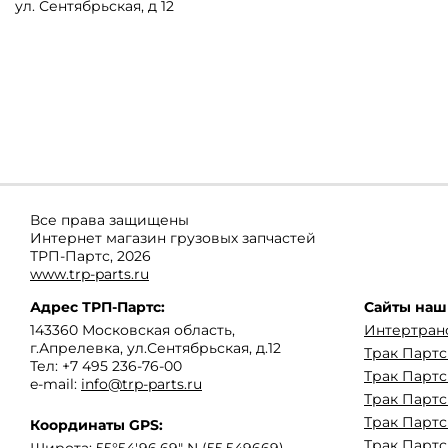
ул. Сентябрьская, д 12
Все права защищены
Интернет магазин грузовых запчастей
ТРП-Партс, 2026
www.trp-parts.ru
Адрес
ТРП-Партс
:
Сайты наш
143360
Московская область
,
Интертран
г.Апрелевка
,
ул.Сентябрьская, д.12
Трак Парт
Тел:
+7 495 236-76-00
Трак Партс
e-mail:
info@trp-parts.ru
Трак Партс
Трак Партс
Координаты GPS:
Трак Партс