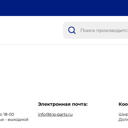
Электронная почта:
Коо
о 18-00
info@trp-parts.ru
Широ
ье - выходной
Долг