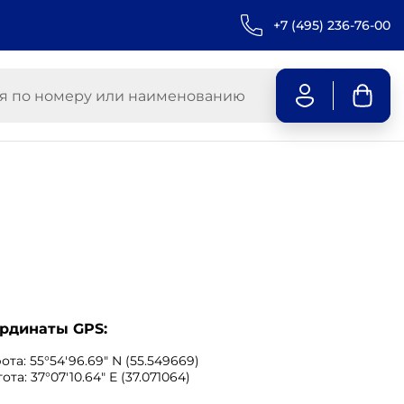
+7 (495) 236-76-00
рдинаты GPS:
та: 55°54'96.69" N (55.549669)
ота: 37°07′10.64″ E (37.071064)