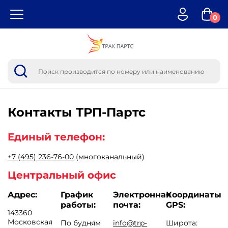
0
Контакты
ТРП-Партс
Единый телефон:
+7 (495) 236-76-00
(многоканальный)
Центральный офис
Адрес:
График
Электронная
Координаты
работы:
почта:
GPS:
143360
Московская
По будням
info@trp-
Широта: