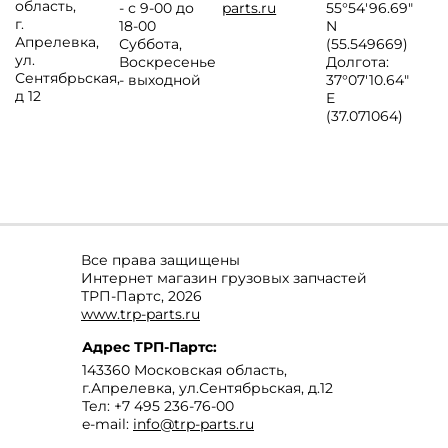
область
,
- с 9-00 до
parts.ru
55°54'96.69"
г.
18-00
N
Апрелевка
,
Суббота,
(55.549669)
ул.
Воскресенье
Долгота:
Сентябрьская,
- выходной
37°07′10.64″
д 12
E
(37.071064)
Все права защищены
Интернет магазин грузовых запчастей
ТРП-Партс, 2026
www.trp-parts.ru
Адрес
ТРП-Партс
:
143360
Московская область
,
г.Апрелевка
,
ул.Сентябрьская, д.12
Тел:
+7 495 236-76-00
e-mail:
info@trp-parts.ru