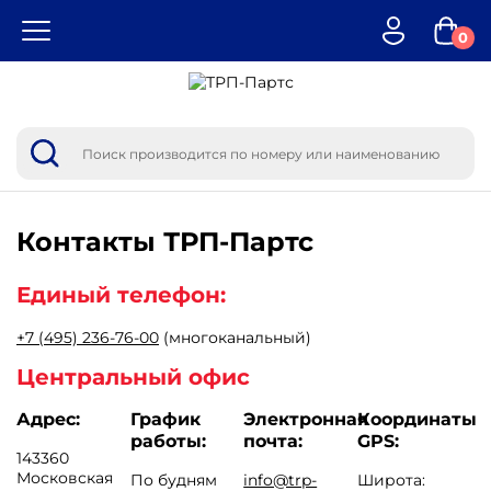
0
Контакты
ТРП-Партс
Единый телефон:
+7 (495) 236-76-00
(многоканальный)
Центральный офис
Адрес:
График
Электронная
Координаты
работы:
почта:
GPS:
143360
Московская
По будням
info@trp-
Широта: