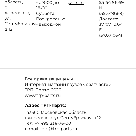
область
,
- с 9-00 до
parts.ru
55°54'96.69"
г.
18-00
N
Апрелевка
,
Суббота,
(55.549669)
ул.
Воскресенье
Долгота:
Сентябрьская,
- выходной
37°07′10.64″
д 12
E
(37.071064)
Все права защищены
Интернет магазин грузовых запчастей
ТРП-Партс, 2026
www.trp-parts.ru
Адрес
ТРП-Партс
:
143360
Московская область
,
г.Апрелевка
,
ул.Сентябрьская, д.12
Тел:
+7 495 236-76-00
e-mail:
info@trp-parts.ru