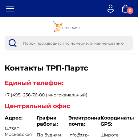
0
Контакты
ТРП-Партс
Единый телефон:
+7 (495) 236-76-00
(многоканальный)
Центральный офис
Адрес:
График
Электронная
Координаты
работы:
почта:
GPS:
143360
Московская
По будням
info@trp-
Широта: