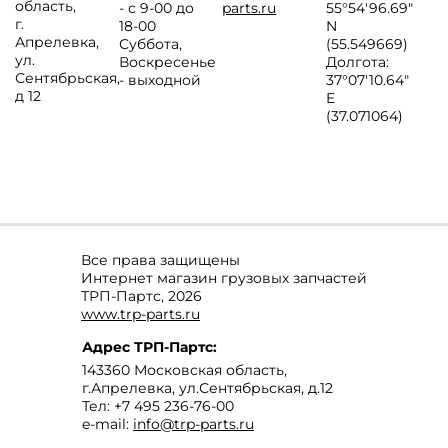
область
,
- с 9-00 до
parts.ru
55°54'96.69"
г.
18-00
N
Апрелевка
,
Суббота,
(55.549669)
ул.
Воскресенье
Долгота:
Сентябрьская,
- выходной
37°07′10.64″
д 12
E
(37.071064)
Все права защищены
Интернет магазин грузовых запчастей
ТРП-Партс, 2026
www.trp-parts.ru
Адрес
ТРП-Партс
:
143360
Московская область
,
г.Апрелевка
,
ул.Сентябрьская, д.12
Тел:
+7 495 236-76-00
e-mail:
info@trp-parts.ru