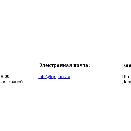
Электронная почта:
Ко
18-00
info@trp-parts.ru
Широ
 - выходной
Долг