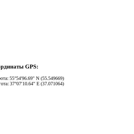
ординаты GPS:
та: 55°54'96.69" N (55.549669)
ота: 37°07′10.64″ E (37.071064)