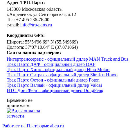
Адрес
ТРП-Партс
:
143360
Московская область
,
г.Апрелевка
,
ул.Сентябрьская, д.12
Тел:
+7 495 236-76-00
e-mail:
info@trp-parts.ru
Координаты GPS:
Широта: 55°54'96.69" N (55.549669)
Долгота: 37°07′10.64″ E (37.071064)
Сайты наших партнёров:
Интертранссервис - официальный дилер MAN Truck and Bus
Трак Партс ДАФ - официальный дилер DAF
Трак Партс Хино - официальный дилер Hino Motors
Трак Партс Ситрак - официальный дилер Sitrak и Howo
Трак Партс Фотон - официальный дилер Foton
Трак Партс Валдай - официальный дилер Valdai
ИТС ДонгФенг - официальный дилер DongFeng
Временно не
принимаем:
Работает на Платформе abcp.ru