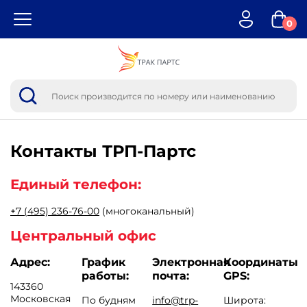
0
Контакты
ТРП-Партс
Единый телефон:
+7 (495) 236-76-00
(многоканальный)
Центральный офис
Адрес:
График
Электронная
Координаты
работы:
почта:
GPS:
143360
Московская
По будням
info@trp-
Широта: