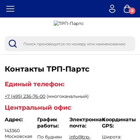
0
Контакты
ТРП-Партс
Единый телефон:
+7 (495) 236-76-00
(многоканальный)
Центральный офис
Адрес:
График
Электронная
Координаты
работы:
почта:
GPS:
143360
Московская
По будням
info@trp-
Широта: