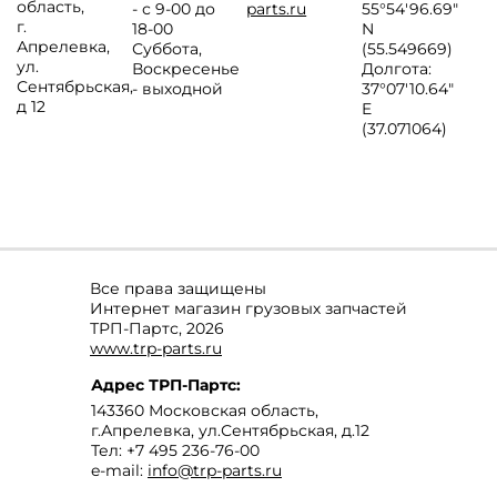
область
,
- с 9-00 до
parts.ru
55°54'96.69"
г.
18-00
N
Апрелевка
,
Суббота,
(55.549669)
ул.
Воскресенье
Долгота:
Сентябрьская,
- выходной
37°07′10.64″
д 12
E
(37.071064)
Все права защищены
Интернет магазин грузовых запчастей
ТРП-Партс, 2026
www.trp-parts.ru
Адрес
ТРП-Партс
:
143360
Московская область
,
г.Апрелевка
,
ул.Сентябрьская, д.12
Тел:
+7 495 236-76-00
e-mail:
info@trp-parts.ru