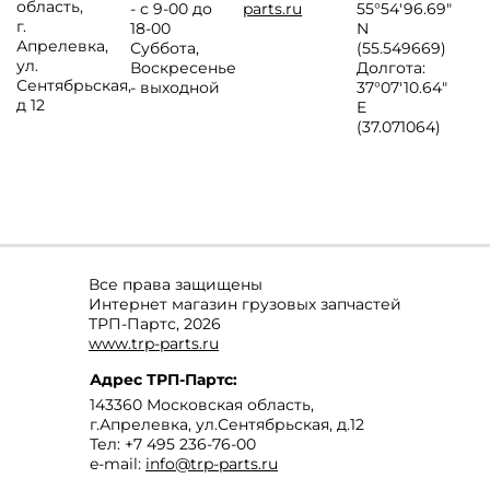
область
,
- с 9-00 до
parts.ru
55°54'96.69"
г.
18-00
N
Апрелевка
,
Суббота,
(55.549669)
ул.
Воскресенье
Долгота:
Сентябрьская,
- выходной
37°07′10.64″
д 12
E
(37.071064)
Все права защищены
Интернет магазин грузовых запчастей
ТРП-Партс, 2026
www.trp-parts.ru
Адрес
ТРП-Партс
:
143360
Московская область
,
г.Апрелевка
,
ул.Сентябрьская, д.12
Тел:
+7 495 236-76-00
e-mail:
info@trp-parts.ru