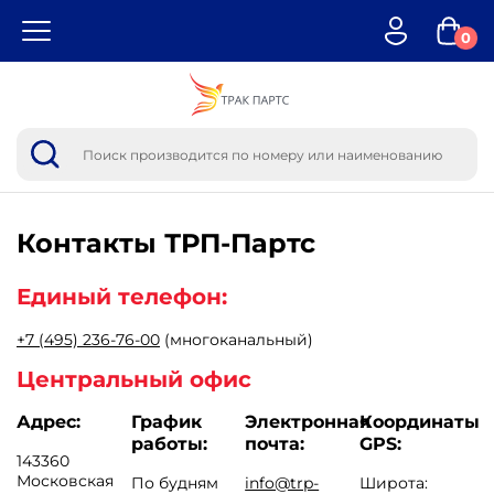
0
Контакты
ТРП-Партс
Единый телефон:
+7 (495) 236-76-00
(многоканальный)
Центральный офис
Адрес:
График
Электронная
Координаты
работы:
почта:
GPS:
143360
Московская
По будням
info@trp-
Широта: