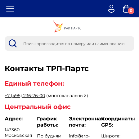
0
Контакты
ТРП-Партс
Единый телефон:
+7 (495) 236-76-00
(многоканальный)
Центральный офис
Адрес:
График
Электронная
Координаты
работы:
почта:
GPS:
143360
Московская
По будням
info@trp-
Широта: