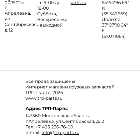
область
,
- с 9-00 до
parts.ru
55°54'96.69"
г.
18-00
N
Апрелевка
,
Суббота,
(55.549669)
ул.
Воскресенье
Долгота:
Сентябрьская,
- выходной
37°07′10.64″
д 12
E
(37.071064)
Все права защищены
Интернет магазин грузовых запчастей
ТРП-Партс, 2026
www.trp-parts.ru
Адрес
ТРП-Партс
:
143360
Московская область
,
г.Апрелевка
,
ул.Сентябрьская, д.12
Тел:
+7 495 236-76-00
e-mail:
info@trp-parts.ru