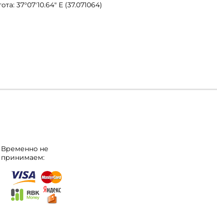
ота: 37°07′10.64″ E (37.071064)
Временно не
принимаем: