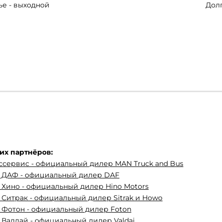
ье - выходной
Долг
их партнёров:
ссервис - официальный дилер MAN Truck and Bus
с ДАФ - официальный дилер DAF
 Хино - официальный дилер Hino Motors
 Ситрак - официальный дилер Sitrak и Howo
 Фотон - официальный дилер Foton
 Валдай - официальный дилер Valdai