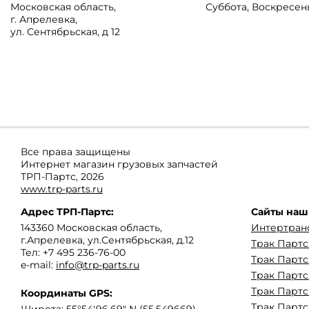
Московская область
,
Суббота, Воскресен
г. Апрелевка
,
ул. Сентябрьская, д 12
Все права защищены
Интернет магазин грузовых запчастей
ТРП-Партс, 2026
www.trp-parts.ru
Адрес
ТРП-Партс
:
Сайты наш
143360
Московская область
,
Интертран
г.Апрелевка
,
ул.Сентябрьская, д.12
Трак Парт
Тел:
+7 495 236-76-00
Трак Партс
e-mail:
info@trp-parts.ru
Трак Партс
Трак Партс
Координаты GPS:
Трак Партс