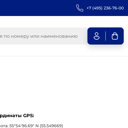
+7 (495) 236-76-00
рдинаты GPS:
та: 55°54'96.69" N (55.549669)