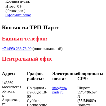
Корзина пуста.
Итого:
0
₽
(
0
товаров
)
Оформить заказ
Контакты
ТРП-Партс
Единый телефон:
+7 (495) 236-76-00
(многоканальный)
Центральный офис
Адрес:
График
Электронная
Координаты
работы:
почта:
GPS:
143360
Московская
По будням -
info@trp-
Широта:
область
,
с 9-00 до 18-
parts.ru
55°54'96.69"
г.
00
N
Апрелевка
,
Суббота,
(55.549669)
ул.
Воскресенье
Долгота: