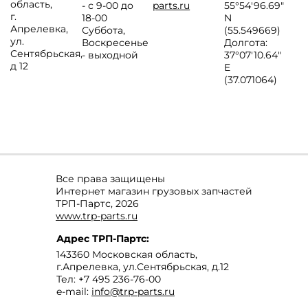
область
,
- с 9-00 до
parts.ru
55°54'96.69"
г.
18-00
N
Апрелевка
,
Суббота,
(55.549669)
ул.
Воскресенье
Долгота:
Сентябрьская,
- выходной
37°07′10.64″
д 12
E
(37.071064)
Все права защищены
Интернет магазин грузовых запчастей
ТРП-Партс, 2026
www.trp-parts.ru
Адрес
ТРП-Партс
:
143360
Московская область
,
г.Апрелевка
,
ул.Сентябрьская, д.12
Тел:
+7 495 236-76-00
e-mail:
info@trp-parts.ru