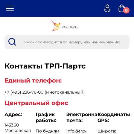
0
Контакты
ТРП-Партс
Единый телефон:
+7 (495) 236-76-00
(многоканальный)
Центральный офис
Адрес:
График
Электронная
Координаты
работы:
почта:
GPS:
143360
Московская
По будням
info@trp-
Широта: