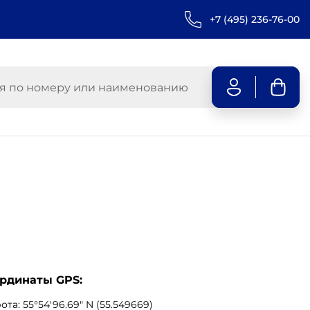
+7 (495) 236-76-00
рдинаты GPS:
та: 55°54'96.69" N (55.549669)