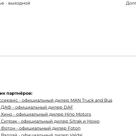
ье - выходной
Долг
их партнёров:
ссервис - официальный дилер MAN Truck and Bus
с ДАФ - официальный дилер DAF
 Хино - официальный дилер Hino Motors
 Ситрак - официальный дилер Sitrak и Howo
 Фотон - официальный дилер Foton
 Валдай - официальный дилер Valdai