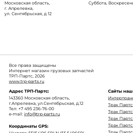
Московская область
,
Суббота, Воскресен
г. Апрелевка
,
ул. Сентябрьская, д 12
Все права защищены
Интернет магазин грузовых запчастей
ТРП-Партс, 2026
www.trp-parts.ru
Адрес
ТРП-Партс
:
Сайты наш
143360
Московская область
,
Интертран
г.Апрелевка
,
ул.Сентябрьская, д.12
Трак Парт
Тел:
+7 495 236-76-00
Трак Партс
e-mail:
info@trp-parts.ru
Трак Партс
Трак Партс
Координаты GPS:
Трак Партс