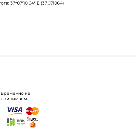
ота: 37°07′10.64″ E (37.071064)
Временно не
принимаем: