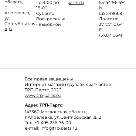
область
,
- с 9-00 до
parts.ru
55°54'96.69"
г.
18-00
N
Апрелевка
,
Суббота,
(55.549669)
ул.
Воскресенье
Долгота:
Сентябрьская,
- выходной
37°07′10.64″
д 12
E
(37.071064)
Все права защищены
Интернет магазин грузовых запчастей
ТРП-Партс, 2026
www.trp-parts.ru
Адрес
ТРП-Партс
:
143360
Московская область
,
г.Апрелевка
,
ул.Сентябрьская, д.12
Тел:
+7 495 236-76-00
e-mail:
info@trp-parts.ru