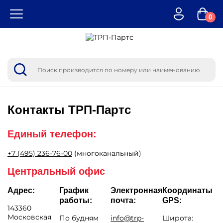
0
Контакты
ТРП-Партс
Единый телефон:
+7 (495) 236-76-00
(многоканальный)
Центральный офис
Адрес:
График
Электронная
Координаты
работы:
почта:
GPS:
143360
Московская
По будням
info@trp-
Широта: