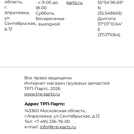
область
,
- с 9-00 до
parts.ru
55°54'96.69"
г.
18-00
N
Апрелевка
,
Суббота,
(55.549669)
ул.
Воскресенье
Долгота:
Сентябрьская,
- выходной
37°07′10.64″
д 12
E
(37.071064)
Все права защищены
Интернет магазин грузовых запчастей
ТРП-Партс, 2026
www.trp-parts.ru
Адрес
ТРП-Партс
:
143360
Московская область
,
г.Апрелевка
,
ул.Сентябрьская, д.12
Тел:
+7 495 236-76-00
e-mail:
info@trp-parts.ru