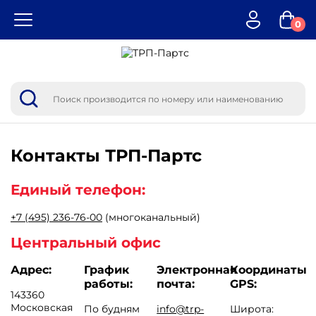
0
Контакты
ТРП-Партс
Единый телефон:
+7 (495) 236-76-00
(многоканальный)
Центральный офис
Адрес:
График
Электронная
Координаты
работы:
почта:
GPS:
143360
Московская
По будням
info@trp-
Широта: