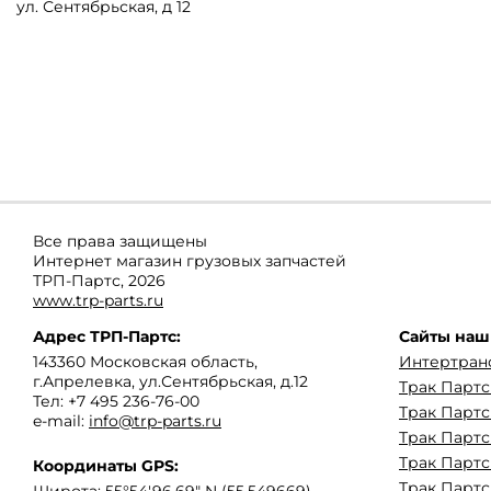
ул. Сентябрьская, д 12
Все права защищены
Интернет магазин грузовых запчастей
ТРП-Партс, 2026
www.trp-parts.ru
Адрес
ТРП-Партс
:
Сайты наш
143360
Московская область
,
Интертран
г.Апрелевка
,
ул.Сентябрьская, д.12
Трак Парт
Тел:
+7 495 236-76-00
Трак Партс
e-mail:
info@trp-parts.ru
Трак Партс
Трак Партс
Координаты GPS:
Трак Партс